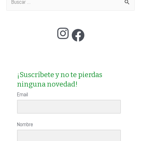
u
s
Instagram
Facebook
c
a
r
p
o
¡Suscríbete y no te pierdas
ninguna novedad!
r
:
Email
Nombre