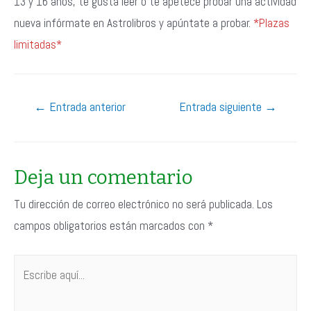
13 y 16 años, te gusta leer o te apetece probar una actividad
nueva infórmate en Astrolibros y apúntate a probar.
*Plazas
limitadas*
Navegación
←
Entrada anterior
Entrada siguiente
→
de
entradas
Deja un comentario
Tu dirección de correo electrónico no será publicada.
Los
campos obligatorios están marcados con
*
Escribe
aquí...