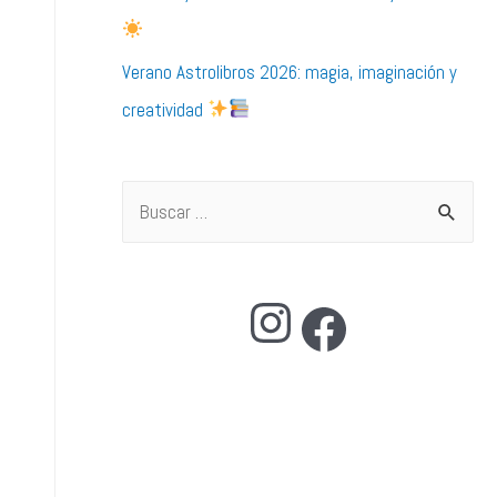
Verano Astrolibros 2026: magia, imaginación y
creatividad
B
u
s
Instagram
Facebook
c
a
r
p
o