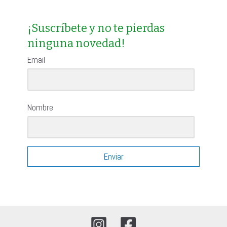
p
o
¡Suscríbete y no te pierdas
ninguna novedad!
r
:
Email
Nombre
Enviar