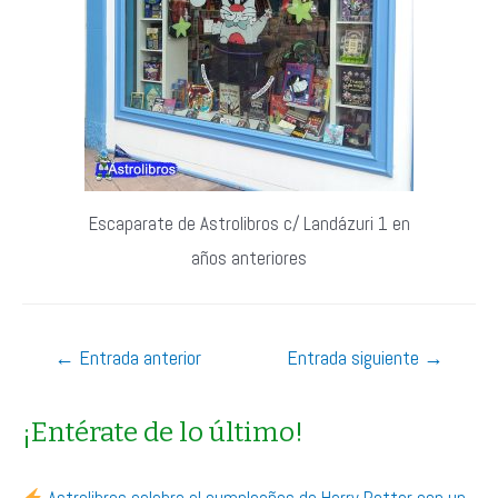
Escaparate de Astrolibros c/ Landázuri 1 en
años anteriores
Navegación
←
Entrada anterior
Entrada siguiente
→
de
entradas
¡Entérate de lo último!