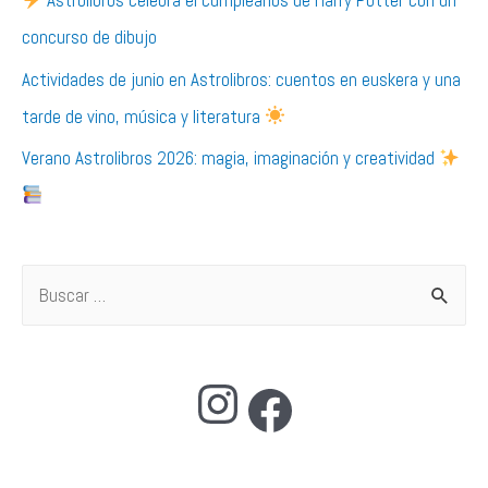
Astrolibros celebra el cumpleaños de Harry Potter con un
concurso de dibujo
Actividades de junio en Astrolibros: cuentos en euskera y una
tarde de vino, música y literatura
Verano Astrolibros 2026: magia, imaginación y creatividad
B
u
s
Instagram
Facebook
c
a
r