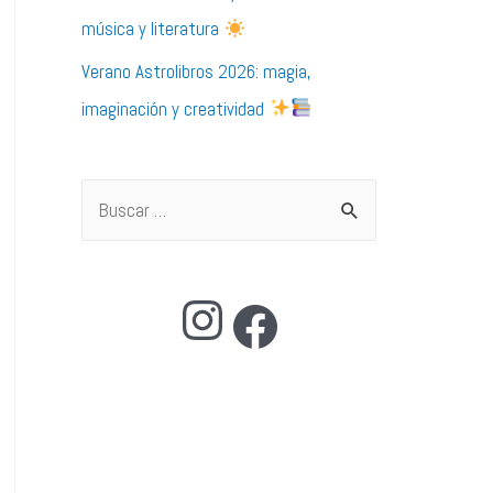
música y literatura
Verano Astrolibros 2026: magia,
imaginación y creatividad
B
u
s
Instagram
Facebook
c
a
r
p
o