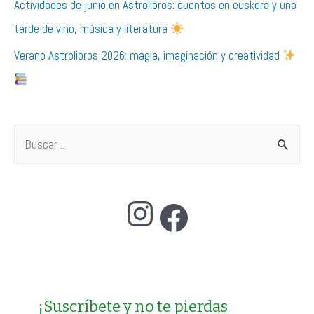
Actividades de junio en Astrolibros: cuentos en euskera y una
tarde de vino, música y literatura
Verano Astrolibros 2026: magia, imaginación y creatividad
B
u
s
Instagram
Facebook
c
a
r
p
o
¡Suscríbete y no te pierdas