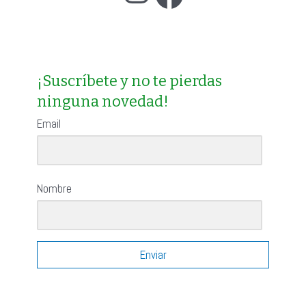
a
r
p
o
¡Suscríbete y no te pierdas
ninguna novedad!
r
:
Email
Nombre
Enviar