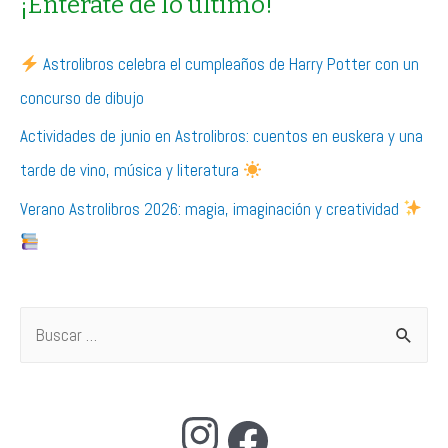
¡Entérate de lo último!
Astrolibros celebra el cumpleaños de Harry Potter con un
concurso de dibujo
Actividades de junio en Astrolibros: cuentos en euskera y una
tarde de vino, música y literatura
Verano Astrolibros 2026: magia, imaginación y creatividad
B
u
s
Instagram
Facebook
c